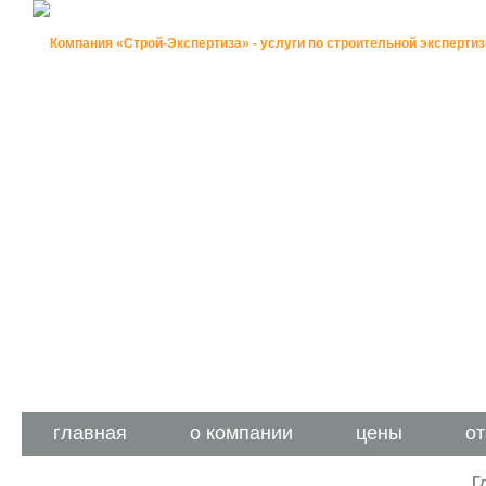
П
о
с
главная
о компании
цены
о
Г