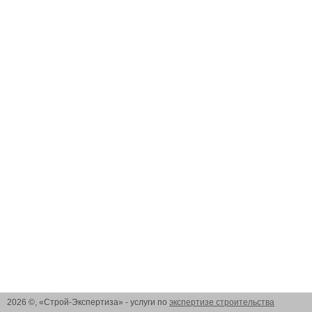
2026 ©, «Строй-Экспертиза» - услуги по
экспертизе строительства