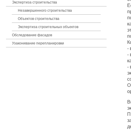
Экспертиза строительства
Е
Незавершенного строительства
п
п
Объектов строительства
к
Экспертиза строительных объектов
э
Обследование фасадов
п
К
Узаконивание перепланировки
-
-
к
-
э
с
О
о
В
э
П
з
д