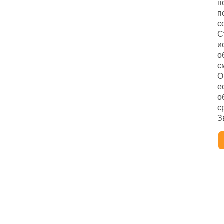
п
п
с
С
и
о
с
О
е
о
с
З