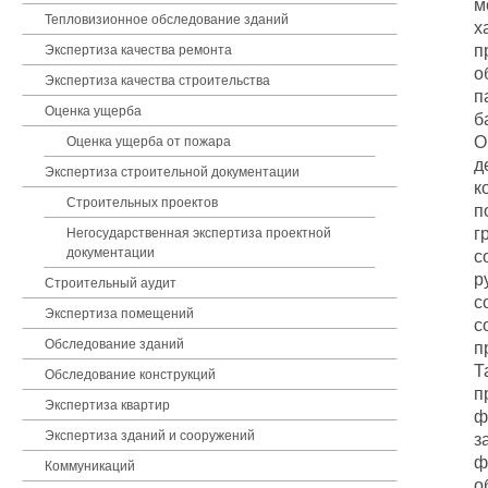
м
Тепловизионное обследование зданий
х
п
Экспертиза качества ремонта
о
Экспертиза качества строительства
п
Оценка ущерба
б
О
Оценка ущерба от пожара
д
Экспертиза строительной документации
к
Строительных проектов
п
г
Негосударственная экспертиза проектной
документации
с
р
Строительный аудит
с
Экспертиза помещений
с
Обследование зданий
п
Т
Обследование конструкций
п
Экспертиза квартир
ф
Экспертиза зданий и сооружений
з
ф
Коммуникаций
о