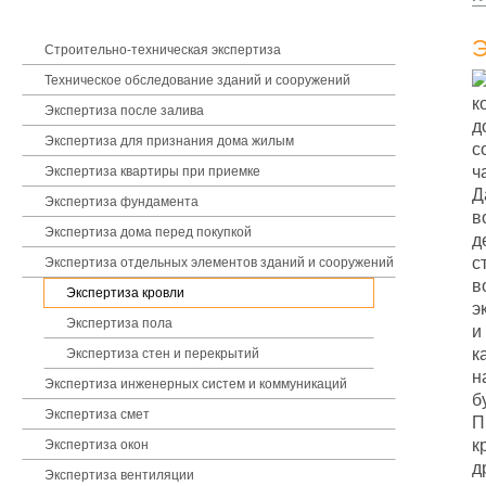
Э
В
Строительно-техническая экспертиза
Техническое обследование зданий и сооружений
к
Экспертиза после залива
д
Экспертиза для признания дома жилым
с
ч
Экспертиза квартиры при приемке
Д
Экспертиза фундамента
в
Экспертиза дома перед покупкой
д
с
Экспертиза отдельных элементов зданий и сооружений
в
Экспертиза кровли
э
Экспертиза пола
и
к
Экспертиза стен и перекрытий
н
Экспертиза инженерных систем и коммуникаций
б
Экспертиза смет
П
к
Экспертиза окон
д
Экспертиза вентиляции